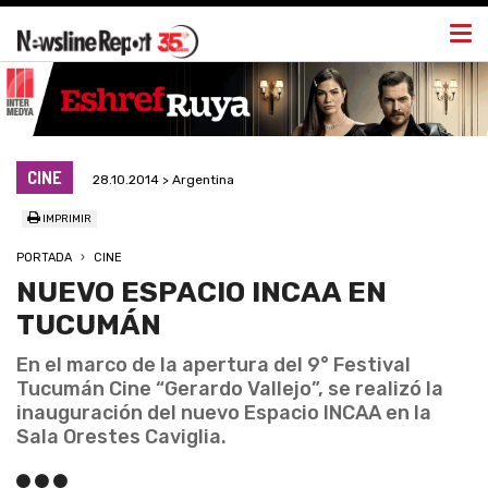
Togg
navi
CINE
28.10.2014 > Argentina
IMPRIMIR
PORTADA
CINE
NUEVO ESPACIO INCAA EN
TUCUMÁN
En el marco de la apertura del 9° Festival
Tucumán Cine “Gerardo Vallejo”, se realizó la
inauguración del nuevo Espacio INCAA en la
Sala Orestes Caviglia.