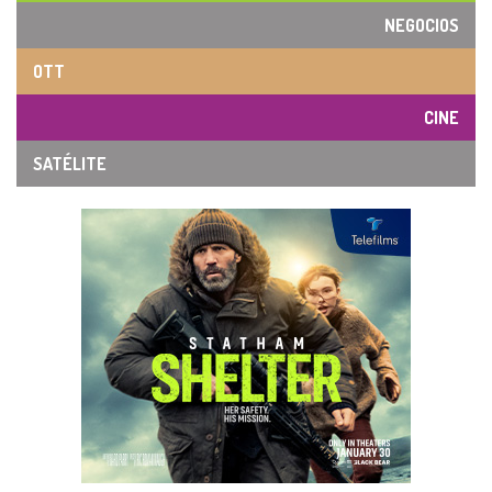
NEGOCIOS
OTT
CINE
SATÉLITE