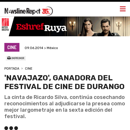
Togg
navi
CINE
09.06.2014 > México
IMPRIMIR
PORTADA
CINE
'NAVAJAZO', GANADORA DEL
FESTIVAL DE CINE DE DURANGO
La cinta de Ricardo Silva, continúa cosechando
reconocimientos al adjudicarse la presea como
mejor largometraje en la sexta edición del
festival.