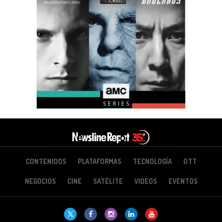
CONTENIDOS
PLATAFORMAS
TECNOLOGÍA
OTT
NEGOCIOS
CINE
SATÉLITE
VIDEOS
EVENTOS