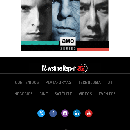
CONTENIDOS
PLATAFORMAS
TECNOLOGÍA
OTT
NEGOCIOS
CINE
SATÉLITE
VIDEOS
EVENTOS