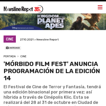
Togg
navi
CINE
27.10.2021 > Newsline Report
IMPRIMIR
PORTADA
CINE
'MÓRBIDO FILM FEST' ANUNCIA
PROGRAMACIÓN DE LA EDICIÓN
14
El Festival de Cine de Terror y Fantasía, tendrá
una edición binacional por primera vez; así
híbrida a través de Cinépolis Klic. Esta se
realizará del 28 al 31 de octubre en Ciudad de