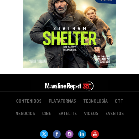
CONTENIDOS
PLATAFORMAS
TECNOLOGÍA
OTT
NEGOCIOS
CINE
SATÉLITE
VIDEOS
EVENTOS