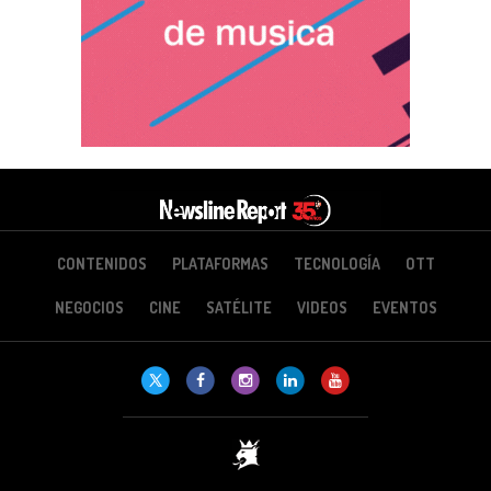
CONTENIDOS
PLATAFORMAS
TECNOLOGÍA
OTT
NEGOCIOS
CINE
SATÉLITE
VIDEOS
EVENTOS