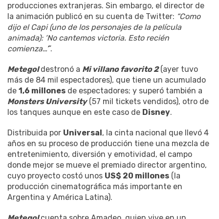
producciones extranjeras. Sin embargo, el director de
la animación publicó en su cuenta de Twitter:
“Como
dijo el Capi (uno de los personajes de la película
animada): ‘No cantemos victoria. Esto recién
comienza…’
”.
Metegol
destronó a
Mi villano favorito 2
(ayer tuvo
más de 84 mil espectadores), que tiene un acumulado
de
1,6 millones
de espectadores; y superó también a
Monsters University
(57 mil tickets vendidos), otro de
los tanques aunque en este caso de
Disney
.
Distribuida por
Universal
, la cinta nacional que llevó 4
años en su proceso de producción tiene una mezcla de
entretenimiento, diversión y emotividad, el campo
donde mejor se mueve el premiado director argentino,
cuyo proyecto costó unos
US$ 20 millones
(la
producción cinematográfica más importante en
Argentina y América Latina).
Metegol
cuenta sobre Amadeo, quien vive en un