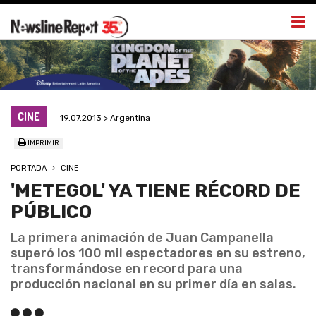
Togg
navi
CINE
19.07.2013 > Argentina
IMPRIMIR
PORTADA
CINE
'METEGOL' YA TIENE RÉCORD DE
PÚBLICO
La primera animación de Juan Campanella
superó los 100 mil espectadores en su estreno,
transformándose en record para una
producción nacional en su primer día en salas.