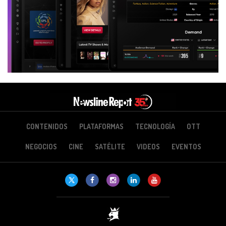
CONTENIDOS
PLATAFORMAS
TECNOLOGÍA
OTT
NEGOCIOS
CINE
SATÉLITE
VIDEOS
EVENTOS