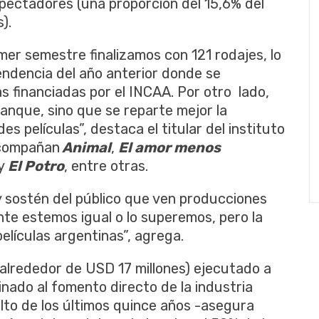
spectadores (una proporción del 15,6% del
).
imer semestre finalizamos con 121 rodajes, lo
ndencia del año anterior donde se
s financiadas por el INCAA. Por otro lado,
tanque, sino que se reparte mejor la
 películas”, destaca el titular del instituto
compañan
Animal
,
El amor menos
y
El Potro
, entre otras.
y sostén del público que ven producciones
nte estemos igual o lo superemos, pero la
lículas argentinas”, agrega.
alrededor de USD 17 millones) ejecutado a
nado al fomento directo de la industria
lto de los últimos quince años -asegura