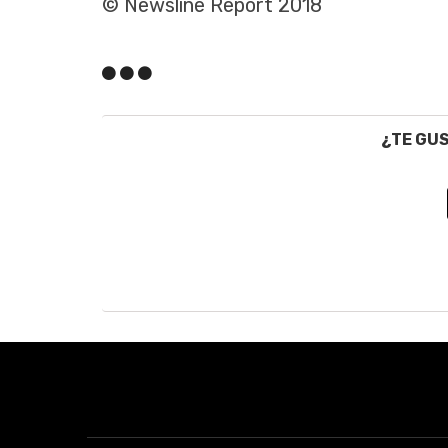
© Newsline Report 2018
¿TE GU