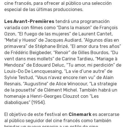
cine francés, para ofrecer al público una selección
especial de las últimas producciones.
Les Avant-Premières
tendrá una programación
variada con filmes como “Dans la maison” de François
Ozon, “El fuego de las mujeres” de Laurent Cantet,
“Metal y Hueso” de Jacques Audiard, “Algunos días en
primavera” de Stéphane Brizé, “El amor dura tres años”
de Frédéric Beigbeder, “Renoir” de Gilles Bourdos, “Du
vent dans mes mollets” de Carine Tardieu, “Mariage à
Mendoza” de Edouard Deluc, “Tu amor, mi perdición” de
Louis-Do De Lencquesaing, “La vie d’une autre” de
Sylvie Testud, “Vous n’avez encore rien vu” de Alain
Resnais, “Augustine” de Alice Winocour, “La strategie
de la pousette” de Clément Michel. También habrá un
homenaje a Henri-Georges Clouzot con “Les
diaboliques” (1954).
El objetivo de este festival en
Cinemark
es acercarse
al público seguidor del cine francés como también
brindar un nuevo espacio a un estilo de cine