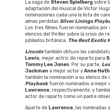
La saga de
Steven Spielberg
sobre l
adaptación del musical de Víctor Hug
nominaciones cada una la lista de can
almas perdidas
Silver Linings Playb
Los tres filmes fueron nominados por 
elencos del thriller sobre la crisis de 
jubilados británica,
The Best Exotic 
Lincoln
también obtuvo las candidat
Lewis
, mejor actriz de reparto para
S
Tommy Lee Jones
. Por su parte,
Les
Jackman
a mejor actor y
Anne Hat
también la nominación a su elenco de 
Playbook
fueron nominados a mejor a
Lawrence
, respectivamente, y tamb
actor de reparto como un padre obses
Aparte de
Lawrence
, las nominadas 