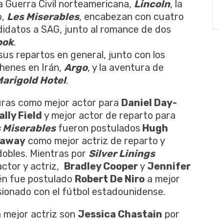
a Guerra Civil norteamericana,
Lincoln
, la
o,
Les Miserables
, encabezan con cuatro
didatos a SAG, junto al romance de dos
ook
.
sus repartos en general, junto con los
rehenes en Irán,
Argo
, y la aventura de
Marigold Hotel
.
uras como mejor actor para
Daniel Day-
ally Field
y mejor actor de reparto para
 Miserables
fueron postulados
Hugh
haway
como mejor actriz de reparto y
dobles. Mientras por
Silver Linings
ctor y actriz,
Bradley Cooper
y
Jennifer
ién fue postulado
Robert De Niro
a mejor
ionado con el fútbol estadounidense.
a mejor actriz son
Jessica Chastain
por