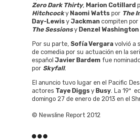
Zero Dark Thirty
,
Marion Cotillard
Hitchcock
y
Naomi Watts
por
The I
Day-Lewis
y
Jackman
compiten por 
The Sessions
y
Denzel Washington
Por su parte,
Sofía Vergara
volvió a 
de comedia por su actuación en la ser
español
Javier Bardem
fue nominado 
por
Skyfall
.
El anuncio tuvo lugar en el Pacific De
actores
Taye Diggs
y
Busy
. La 19ª e
domingo 27 de enero de 2013 en el Shr
© Newsline Report 2012