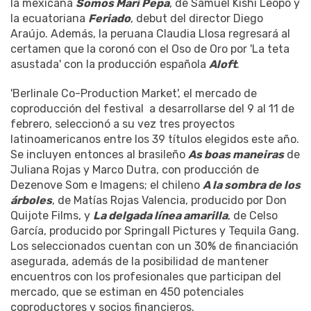
la mexicana
Somos Mari Pepa
, de Samuel Kishi Leopo y
la ecuatoriana
Feriado
, debut del director Diego
Araújo. Además, la peruana Claudia Llosa regresará al
certamen que la coronó con el Oso de Oro por 'La teta
asustada' con la producción española
Aloft
.
'Berlinale Co-Production Market', el mercado de
coproducción del festival a desarrollarse del 9 al 11 de
febrero, seleccionó a su vez tres proyectos
latinoamericanos entre los 39 títulos elegidos este año.
Se incluyen entonces al brasileño
As boas maneiras
de
Juliana Rojas y Marco Dutra, con producción de
Dezenove Som e Imagens; el chileno
A la sombra de los
árboles
, de Matías Rojas Valencia, producido por Don
Quijote Films, y
La delgada línea amarilla
, de Celso
García, producido por Springall Pictures y Tequila Gang.
Los seleccionados cuentan con un 30% de financiación
asegurada, además de la posibilidad de mantener
encuentros con los profesionales que participan del
mercado, que se estiman en 450 potenciales
coproductores y socios financieros.