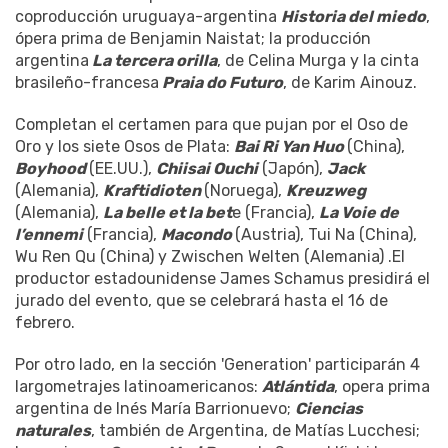
coproducción uruguaya-argentina
Historia del miedo
,
ópera prima de Benjamin Naistat; la producción
argentina
La tercera orilla
, de Celina Murga y la cinta
brasileño-francesa
Praia do Futuro
, de Karim Ainouz.
Completan el certamen para que pujan por el Oso de
Oro y los siete Osos de Plata:
Bai Ri Yan Huo
(China),
Boyhood
(EE.UU.),
Chiisai Ouchi
(Japón),
Jack
(Alemania),
Kraftidioten
(Noruega),
Kreuzweg
(Alemania),
La belle et la bet
e (Francia),
La Voie de
l’ennemi
(Francia),
Macondo
(Austria), Tui Na (China),
Wu Ren Qu (China) y Zwischen Welten (Alemania) .El
productor estadounidense James Schamus presidirá el
jurado del evento, que se celebrará hasta el 16 de
febrero.
Por otro lado, en la sección 'Generation' participarán 4
largometrajes latinoamericanos:
Atlántida
, opera prima
argentina de Inés María Barrionuevo;
Ciencias
naturales
, también de Argentina, de Matías Lucchesi;