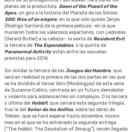
planes de la productora.
Dawn of the Planet of the
Apes
, un giro a la historia del Planeta de los Simios;
300: Rise of an empire
, en la que solo queda Jerjes
(Rodrigo Santoro) de la primera película -en la que
murieron todos los valerosos espartanos, con Leónidas
(Gerard Butler) a la cabeza-; la sexta de
Resident Evil
;
la tercera de
The Expendables
, o la quinta de
Paranormal Activity
están entre las secuelas
previstas para 2014.
Sin olvidar la tercera de los
Juegos del Hambre
, que
será en realidad la primera de las dos partes en las que
se ha dividido el tercer libro (Mockingjay) de esta serie
de Suzanne Collins, centrada en un futuro demoledor
y violento para adolescentes sin complejos. O la tercera
y última del
Hobbit
, que cerrará esta segunda trilogía,
tras la del
Señor de los Anillos
, sobre las obras de
Tolkien, que se hará esperar hasta diciembre, mismo
mes en el que se ha estrenado la segunda entrega
("The Hobbit: The Desolation of Smaug"), recién llegada