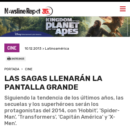
Togg
navi
CINE
10.12.2013 > Latinoamérica
IMPRIMIR
PORTADA
CINE
LAS SAGAS LLENARÁN LA
PANTALLA GRANDE
Siguiendo la tendencia de los últimos años, las
secuelas y los superhéroes serán los
protagonistas del 2014, con 'Hobbit', 'Spider-
Man', 'Transformers', 'Capitán América' y 'X-
Men'.