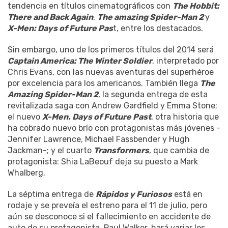
tendencia en títulos cinematográficos con
The Hobbit:
There and Back Again
,
The amazing Spider-Man 2
y
X-Men: Days of Future Pas
t, entre los destacados.
Sin embargo, uno de los primeros títulos del 2014 será
Captain America: The Winter Soldier
, interpretado por
Chris Evans, con las nuevas aventuras del superhéroe
por excelencia para los americanos. También llega
The
Amazing Spider-Man 2
, la segunda entrega de esta
revitalizada saga con Andrew Gardfield y Emma Stone;
el nuevo
X-Men. Days of Future Past
, otra historia que
ha cobrado nuevo brío con protagonistas más jóvenes -
Jennifer Lawrence, Michael Fassbender y Hugh
Jackman-; y el cuarto
Transformers
, que cambia de
protagonista: Shia LaBeouf deja su puesto a Mark
Whalberg.
La séptima entrega de
Rápidos y Furiosos
está en
rodaje y se preveía el estreno para el 11 de julio, pero
aún se desconoce si el fallecimiento en accidente de
auto de su protagonista, Paul Walker, hará variar los