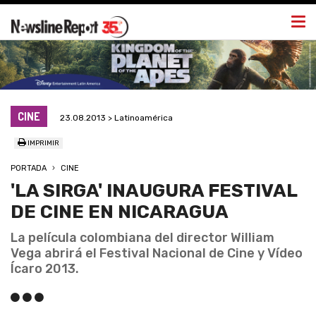
Togg
navi
CINE
23.08.2013 > Latinoamérica
IMPRIMIR
PORTADA
CINE
'LA SIRGA' INAUGURA FESTIVAL
DE CINE EN NICARAGUA
La película colombiana del director William
Vega abrirá el Festival Nacional de Cine y Vídeo
Ícaro 2013.