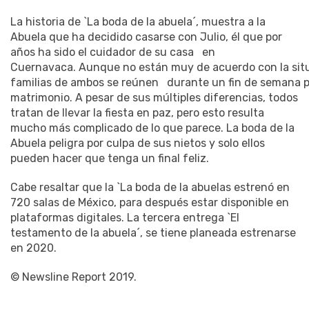
La historia de `La boda de la abuela´, muestra a la
Abuela que ha decidido casarse con Julio, él que por
años ha sido el cuidador de su casa
en
Cuernavaca.
Aunque
no
están
muy
de
acuerdo
con
la
sit
familias
de
ambos
se
reúnen
durante
un
fin
de
semana
matrimonio. A pesar de sus múltiples diferencias, todos
tratan de llevar la fiesta en paz, pero esto resulta
mucho más complicado de lo que parece. La boda de la
Abuela peligra por culpa de sus nietos y solo ellos
pueden hacer que tenga un final feliz.
Cabe resaltar que la `La boda de la abuelas estrenó en
720 salas de México, para después estar disponible en
plataformas digitales. La tercera entrega `El
testamento de la abuela´, se tiene planeada estrenarse
en 2020.
© Newsline Report 2019.