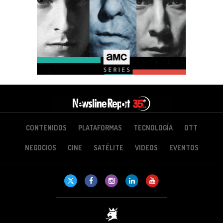
CONTENIDOS
PLATAFORMAS
TECNOLOGÍA
OTT
NEGOCIOS
CINE
SATÉLITE
VIDEOS
EVENTOS