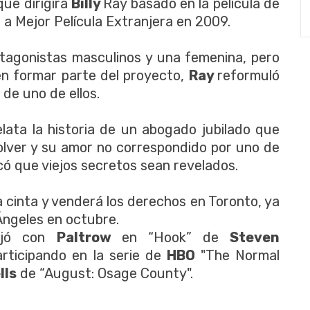
que dirigirá
Billy
Ray basado en la película de
a Mejor Película Extranjera en 2009.
rotagonistas masculinos y una femenina, pero
en formar parte del proyecto,
Ray
reformuló
 de uno de ellos.
lata la historia de un abogado jubilado que
solver y su amor no correspondido por uno de
có que viejos secretos sean revelados.
 cinta y venderá los derechos en Toronto, ya
ngeles en octubre.
bajó con
Paltrow
en “Hook” de
Steven
articipando en la serie de
HBO
"The Normal
lls
de “August: Osage County".