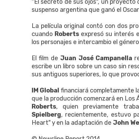
“El secreto de sus ojos", un proyecto 
suspenso argentina que ganó el Oscar 
La película original contó con dos p
cuando
Roberts
expresó su interés 
los personajes e intercambio el género
El film de
Juan José Campanella
re
escribe un libro sobre un caso sin re
sus antiguos superiores, lo que provo
IM Global
financiará completamente la
que la producción comenzará en Los Á
Roberts
, quien previamente tra
Spielberg
, recientemente, estuvo p
Heart" y en la adaptación de
John We
© Newsline Report 2014