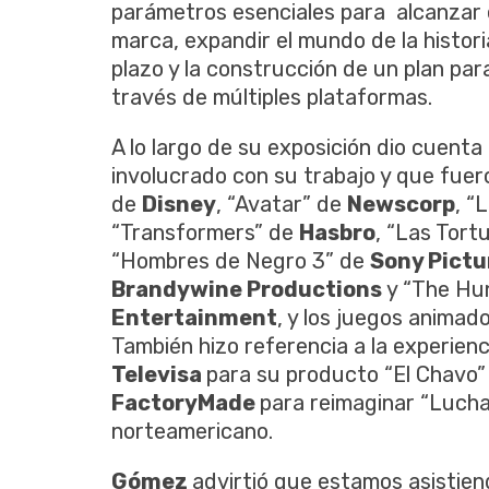
parámetros esenciales para alcanzar e
marca, expandir el mundo de la histori
plazo y la construcción de un plan par
través de múltiples plataformas.
A lo largo de su exposición dio cuenta
involucrado con su trabajo y que fuer
de
Disney
, “Avatar” de
Newscorp
, “
“Transformers” de
Hasbro
, “Las Tort
“Hombres de Negro 3” de
Sony Pictu
Brandywine Productions
y “The Hu
Entertainment
, y los juegos anima
También hizo referencia a la experien
Televisa
para su producto “El Chavo” 
FactoryMade
para reimaginar “Lucha
norteamericano.
Gómez
advirtió que estamos asistien