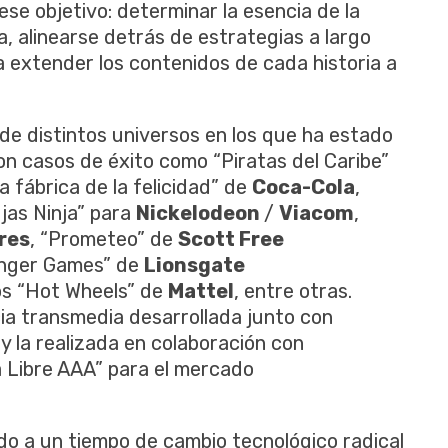
se objetivo: determinar la esencia de la
a, alinearse detrás de estrategias a largo
a extender los contenidos de cada historia a
 de distintos universos en los que ha estado
on casos de éxito como “Piratas del Caribe”
La fábrica de la felicidad” de
Coca-Cola
,
ujas Ninja” para
Nickelodeon
/
Viacom
,
res
, “Prometeo” de
Scott Free
nger Games” de
Lionsgate
dos “Hot Wheels” de
Mattel
, entre otras.
cia transmedia desarrollada junto con
y la realizada en colaboración con
 Libre AAA” para el mercado
do a un tiempo de cambio tecnológico radical