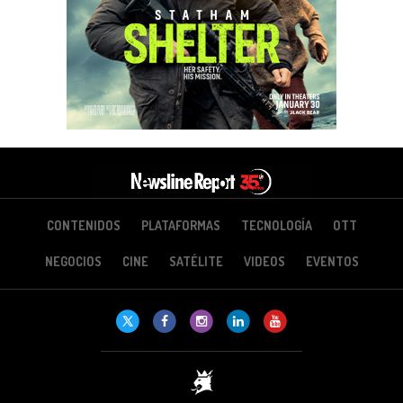
CONTENIDOS
PLATAFORMAS
TECNOLOGÍA
OTT
NEGOCIOS
CINE
SATÉLITE
VIDEOS
EVENTOS