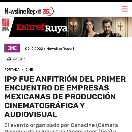
Togg
navi
CINE
09.12.2022 > Newsline Report
IMPRIMIR
PORTADA
CINE
IP9 FUE ANFITRIÓN DEL PRIMER
ENCUENTRO DE EMPRESAS
MEXICANAS DE PRODUCCIÓN
CINEMATOGRÁFICA Y
AUDIOVISUAL
El evento organizado por Canacine (Cámara
Nacional de la Industria Cinematográfica) y