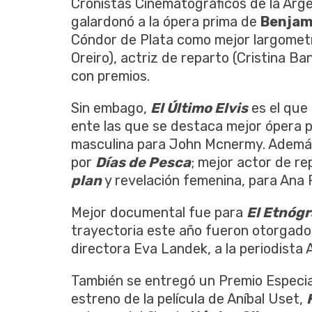
Cronistas Cinematográficos de la Argen
galardonó a la ópera prima de
Benjamí
Cóndor de Plata como mejor largometra
Oreiro), actriz de reparto (Cristina B
con premios.
Sin embago,
El Último Elvis
es el que 
ente las que se destaca mejor ópera 
masculina para John Mcnermy. Además
por
Días de Pesca
; mejor actor de r
plan
y revelación femenina, para Ana
Mejor documental fue para
El Etnóg
trayectoria este año fueron otorgado
directora Eva Landek, a la periodista 
También se entregó un Premio Especial
estreno de la película de Aníbal Uset,