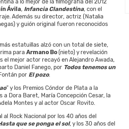
tina a lo mejor de la filmografía del 2012
n Ávila
,
Infancia Clandestina
, con el
je. Además su director, actriz (Natalia
anegas) y guión original fueron reconocidos
más estatuillas alzó con un total de siete,
prima para
Armano Bo
(nieto) y revelación
 el mejor actor recayó en Alejandro Awada,
eparto Daniel Fanego, por
Todos tenemos un
 Fontán por
El pozo
.
rao
” y los Premios Cóndor de Plata a la
s a Dora Baret, María Concepción Cesar, la
Adela Montes y al actor Oscar Rovito.
 al Rock Nacional por los 40 años del
Hasta que se ponga el sol
, y los 30 años del