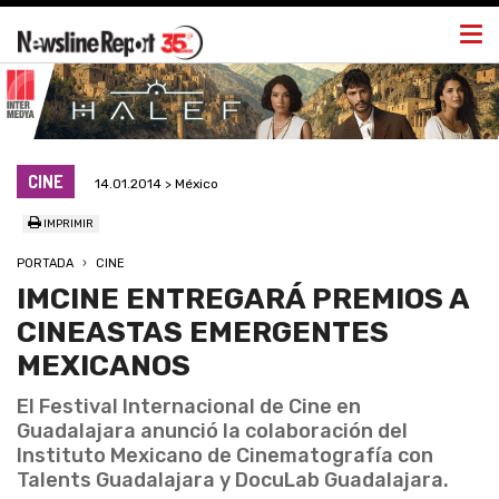
Togg
navi
CINE
14.01.2014 > México
IMPRIMIR
PORTADA
CINE
IMCINE ENTREGARÁ PREMIOS A
CINEASTAS EMERGENTES
MEXICANOS
El Festival Internacional de Cine en
Guadalajara anunció la colaboración del
Instituto Mexicano de Cinematografía con
Talents Guadalajara y DocuLab Guadalajara.