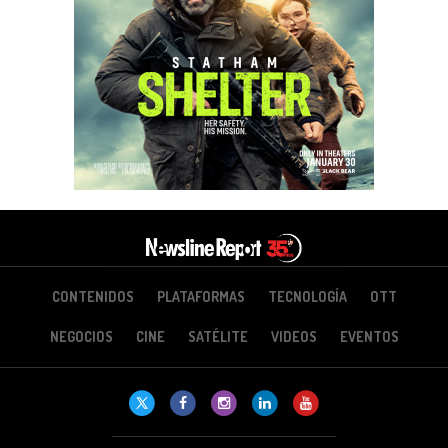
CONTENIDOS
PLATAFORMAS
TECNOLOGÍA
OTT
NEGOCIOS
CINE
SATÉLITE
VIDEOS
EVENTOS