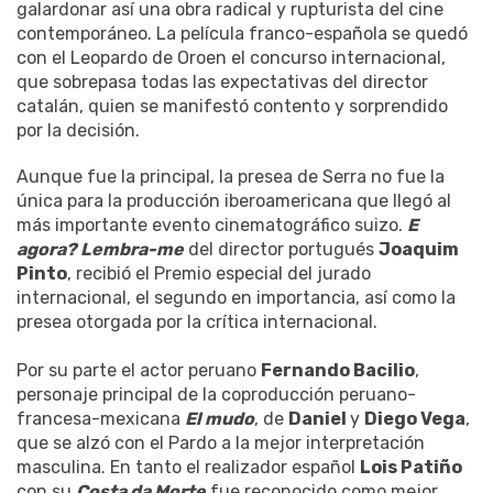
galardonar así una obra radical y rupturista del cine
contemporáneo. La película franco-española se quedó
con el Leopardo de Oroen el concurso internacional,
que sobrepasa todas las expectativas del director
catalán, quien se manifestó contento y sorprendido
por la decisión.
Aunque fue la principal, la presea de Serra no fue la
única para la producción iberoamericana que llegó al
más importante evento cinematográfico suizo.
E
agora? Lembra-me
del director portugués
Joaquim
Pinto
, recibió el Premio especial del jurado
internacional, el segundo en importancia, así como la
presea otorgada por la crítica internacional.
Por su parte el actor peruano
Fernando Bacilio
,
personaje principal de la coproducción peruano-
francesa-mexicana
El mudo
, de
Daniel
y
Diego Vega
,
que se alzó con el Pardo a la mejor interpretación
masculina. En tanto el realizador español
Lois Patiño
con su
Costa da Morte
fue reconocido como mejor