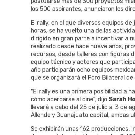
postularse más de 300 proyectos mie
los 500 aspirantes, anunciaron los dir
El rally, en el que diversos equipos d
horas, se ha vuelto una de las activid
dirigido en gran parte a incentivar a n
realizado desde hace nueve años, prov
recursos, desde talleres con figuras
equipo técnico y actores que participan
año participarán ocho equipos mexicano
que se organizará el Foro Bilateral d
"El rally es una primera posibilidad a 
cómo acercarse al cine", dijo
Sarah H
llevará a cabo del 25 de julio al 3 de
Allende y Guanajuato capital, ambas u
Se exhibirán unas 162 producciones, i