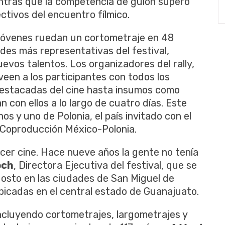
ntras que la competencia de guion superó
ectivos del encuentro fílmico.
e jóvenes ruedan un cortometraje en 48
ades más representativas del festival,
uevos talentos. Los organizadores del rally,
een a los participantes con todos los
 destacadas del cine hasta insumos como
 con ellos a lo largo de cuatro días. Este
s y uno de Polonia, el país invitado con el
e Coproducción México-Polonia.
hacer cine. Hace nueve años la gente no tenía
och
, Directora Ejecutiva del festival, que se
 agosto en las ciudades de San Miguel de
bicadas en el central estado de Guanajuato.
ncluyendo cortometrajes, largometrajes y