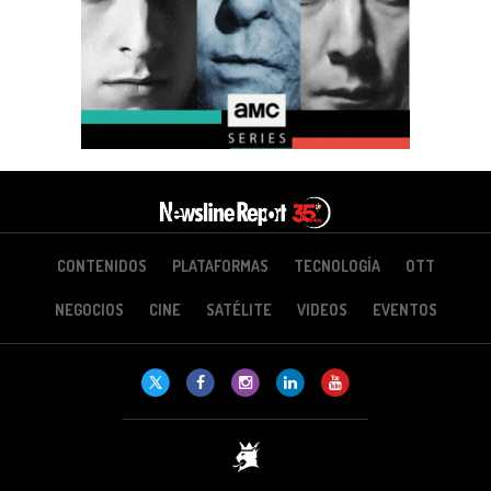
CONTENIDOS
PLATAFORMAS
TECNOLOGÍA
OTT
NEGOCIOS
CINE
SATÉLITE
VIDEOS
EVENTOS