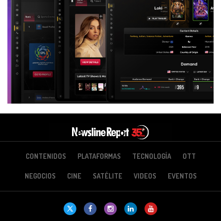
CONTENIDOS
PLATAFORMAS
TECNOLOGÍA
OTT
NEGOCIOS
CINE
SATÉLITE
VIDEOS
EVENTOS