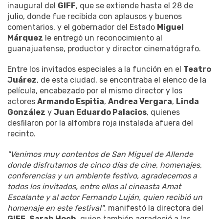
inaugural del
GIFF
, que se extiende hasta el 28 de
julio, donde fue recibida con aplausos y buenos
comentarios, y el gobernador del Estado
Miguel
Márquez
le entregó un reconocimiento al
guanajuatense, productor y director cinematógrafo.
Entre los invitados especiales a la función en el
Teatro
Juárez
, de esta ciudad, se encontraba el elenco de la
película, encabezado por el mismo director y los
actores
Armando Espitia
,
Andrea Vergara
,
Linda
González
y
Juan Eduardo Palacios
, quienes
desfilaron por la alfombra roja instalada afuera del
recinto.
"Venimos muy contentos de San Miguel de Allende
donde disfrutamos de cinco días de cine, homenajes,
conferencias y un ambiente festivo, agradecemos a
todos los invitados, entre ellos al cineasta Amat
Escalante y al actor Fernando Luján, quien recibió un
homenaje en este festival"
, manifestó la directora del
GIFF
,
Sarah Hoch
, quien también agradeció a las