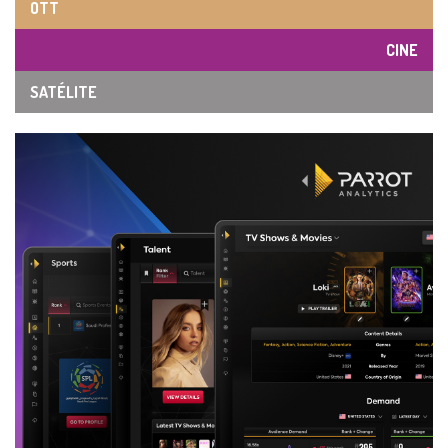
OTT
CINE
SATÉLITE