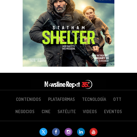
CONTENIDOS
PLATAFORMAS
TECNOLOGÍA
OTT
NEGOCIOS
CINE
SATÉLITE
VIDEOS
EVENTOS