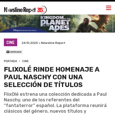
Togg
navi
CINE
24.10.2025 > Newsline Report
IMPRIMIR
PORTADA
CINE
FLIXOLÉ RINDE HOMENAJE A
PAUL NASCHY CON UNA
SELECCIÓN DE TÍTULOS
FlixOlé estrena una colección dedicada a Paul
Naschy, uno de los referentes del
“fantaterror” español. La plataforma reunirá
clásicos del género, nuevos títulos y