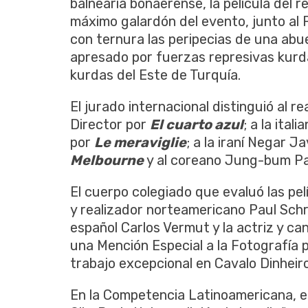
balnearia bonaerense, la película del 
máximo galardón del evento, junto al 
con ternura las peripecias de una abuel
apresado por fuerzas represivas kurdas
kurdas del Este de Turquía.
El jurado internacional distinguió al 
Director por
El cuarto azul
; a la ita
por
Le meraviglie
; a la iraní Negar 
Melbourne
y al coreano Jung-bum Pa
El cuerpo colegiado que evaluó las pel
y realizador norteamericano Paul Schr
español Carlos Vermut y la actriz y ca
una Mención Especial a la Fotografía
trabajo excepcional en Cavalo Dinheiro
En la Competencia Latinoamericana, el 