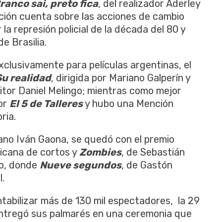
ranco sai, preto fica
, del realizador Aderley
cción cuenta sobre las acciones de cambio
la represión policial de la década del 80 y
e Brasilia.
clusivamente para películas argentinas, el
Su realidad
, dirigida por Mariano Galperín y
itor Daniel Melingo; mientras como mejor
por
El 5 de Talleres
y hubo una Mención
ria.
ano Iván Gaona, se quedó con el premio
ricana de cortos y
Zombies
, de Sebastián
no, donde
Nueve segundos
, de Gastón
.
ntabilizar más de 130 mil espectadores, la 29
 entregó sus palmarés en una ceremonia que