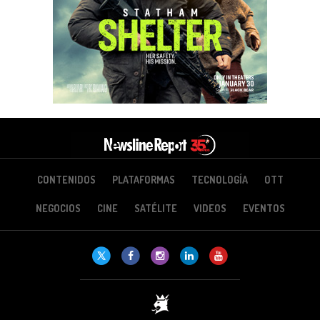
CONTENIDOS
PLATAFORMAS
TECNOLOGÍA
OTT
NEGOCIOS
CINE
SATÉLITE
VIDEOS
EVENTOS