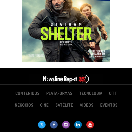
CONTENIDOS
PLATAFORMAS
TECNOLOGÍA
OTT
NEGOCIOS
CINE
SATÉLITE
VIDEOS
EVENTOS