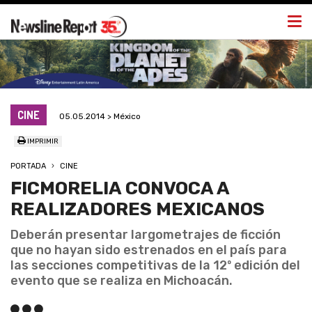
Togg
navi
CINE
05.05.2014 > México
IMPRIMIR
PORTADA
CINE
FICMORELIA CONVOCA A
REALIZADORES MEXICANOS
Deberán presentar largometrajes de ficción
que no hayan sido estrenados en el país para
las secciones competitivas de la 12º edición del
evento que se realiza en Michoacán.