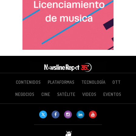
CONTENIDOS
PLATAFORMAS
TECNOLOGÍA
OTT
NEGOCIOS
CINE
SATÉLITE
VIDEOS
EVENTOS