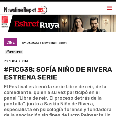
Togg
navi
CINE
09.06.2023 > Newsline Report
IMPRIMIR
PORTADA
CINE
#FICG38: SOFÍA NIÑO DE RIVERA
ESTRENA SERIE
El Festival estrenó la serie Libre de reír, de la
comediante, quien a su vez participó en el
panel “Libre de reír. El proceso detrás de la
pantalla”, junto a Saskia Niño de Rivera,
especialista en psicología forense y fundadora
de la asociación sin fines de lucro Reinserta Un