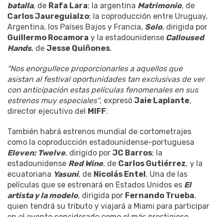
batalla
, de
Rafa Lara
; la argentina
Matrimonio
, de
Carlos Jaureguialzo
; la coproducción entre Uruguay,
Argentina, los Países Bajos y Francia,
Solo
, dirigida por
Guillermo Rocamora
y la estadounidense
Calloused
Hands
, de
Jesse Quiñones
.
"Nos enorgullece proporcionarles a aquellos que
asistan al festival oportunidades tan exclusivas de ver
con anticipación estas películas fenomenales en sus
estrenos muy especiales"
, expresó
Jaie Laplante
,
director ejecutivo del
MIFF
.
También habrá estrenos mundial de cortometrajes
como la coproducción estadounidense-portuguesa
Eleven: Twelve
, dirigido por
JC Barros
; la
estadounidense
Red Wine
, de
Carlos Gutiérrez
, y la
ecuatoriana
Yasuni
, de
Nicolás Entel
. Una de las
películas que se estrenará en Estados Unidos es
El
artista y la modelo
, dirigida por
Fernando Trueba
,
quien tendrá su tributo y viajará a Miami para participar
en el evento considerado como el más prestigioso