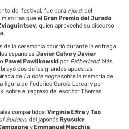
nto del festival, fue para
Fjord
, del
, mientras que el
Gran Premio del Jurado
Zviaguintsev
, quien aprovechó su discurso
a.
de la ceremonia ocurrió durante la entrega
 los españoles
Javier Calvo y Javier
co
Pawel Pawlikowski
por
Fatherland
. Más
subrayó dos de las grandes apuestas
 mirada de
La bola negra
sobre la memoria de
a figura de Federico García Lorca; y por
ski sobre el regreso del escritor Thomas
rales compartidos:
Virginie Efira
y
Tao
 of Sudden
, del japonés
Ryusuke
 Campagne
y
Emmanuel Macchia