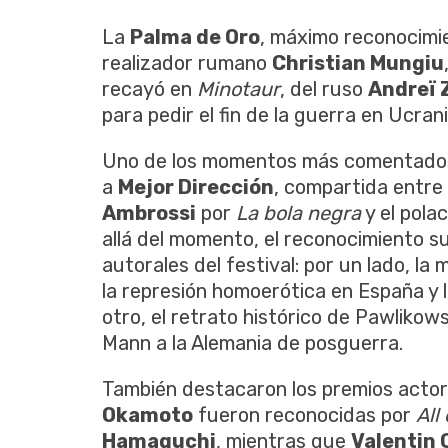
La
Palma de Oro
, máximo reconocimie
realizador rumano
Christian Mungiu
recayó en
Minotaur
, del ruso
Andreï 
para pedir el fin de la guerra en Ucrani
Uno de los momentos más comentados 
a
Mejor Dirección
, compartida entre
Ambrossi
por
La bola negra
y el pola
allá del momento, el reconocimiento 
autorales del festival: por un lado, la
la represión homoerótica en España y l
otro, el retrato histórico de Pawlikow
Mann a la Alemania de posguerra.
También destacaron los premios acto
Okamoto
fueron reconocidas por
All
Hamaguchi
, mientras que
Valentin