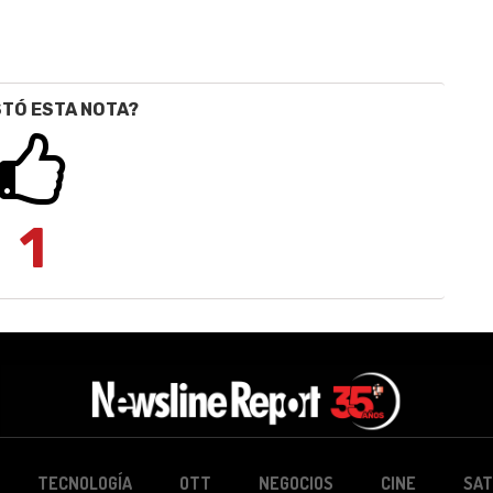
STÓ ESTA NOTA?
1
TECNOLOGÍA
OTT
NEGOCIOS
CINE
SAT