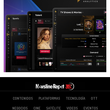
CONTENIDOS
PLATAFORMAS
TECNOLOGÍA
OTT
NEGOCIOS
CINE
SATÉLITE
VIDEOS
EVENTOS