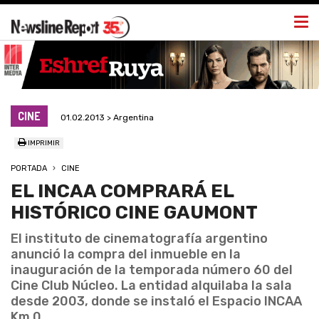
Togg
navi
CINE
01.02.2013 > Argentina
IMPRIMIR
PORTADA
CINE
EL INCAA COMPRARÁ EL
HISTÓRICO CINE GAUMONT
El instituto de cinematografía argentino
anunció la compra del inmueble en la
inauguración de la temporada número 60 del
Cine Club Núcleo. La entidad alquilaba la sala
desde 2003, donde se instaló el Espacio INCAA
Km 0.