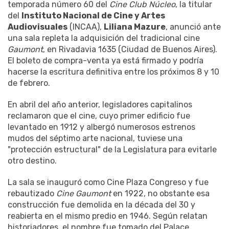
temporada número 60 del
Cine Club Núcleo
, la titular
del
Instituto Nacional de Cine y Artes
Audiovisuales
(INCAA),
Liliana Mazure
, anunció ante
una sala repleta la adquisición del tradicional cine
Gaumont
, en Rivadavia 1635 (Ciudad de Buenos Aires).
El boleto de compra-venta ya está firmado y
podría
hacerse la escritura definitiva
entre los próximos 8 y 10
de febrero.
En abril del año anterior, legisladores capitalinos
reclamaron que el cine, cuyo primer edificio fue
levantado en 1912 y albergó numerosos estrenos
mudos del séptimo arte nacional, tuviese una
"protección estructural" de la Legislatura para evitarle
otro destino.
La sala se inauguró como Cine Plaza Congreso y fue
rebautizado
Cine Gaumont
en 1922, no obstante esa
construcción fue demolida en la década del 30 y
reabierta en el mismo predio en 1946. Según relatan
historiadores, el nombre fue tomado del Palace