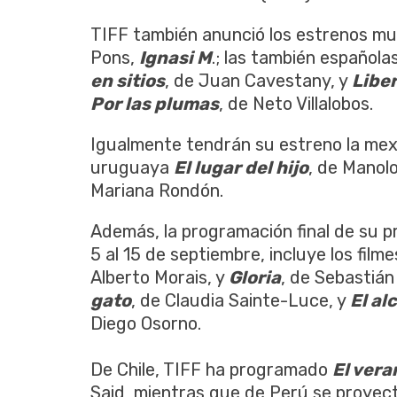
TIFF también anunció los estrenos mu
Pons,
Ignasi M
.; las también española
en sitios
, de Juan Cavestany, y
Libe
Por las plumas
, de Neto Villalobos.
Igualmente tendrán su estreno la me
uruguaya
El lugar del hijo
, de Manolo
Mariana Rondón.
Además, la programación final de su p
5 al 15 de septiembre, incluye los fil
Alberto Morais, y
Gloria
, de Sebastián
gato
, de Claudia Sainte-Luce, y
El al
Diego Osorno.
De Chile, TIFF ha programado
El vera
Said, mientras que de Perú se proyec