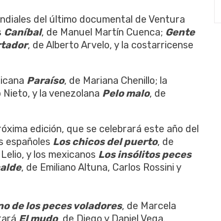
ndiales del último documental de Ventura
s
Caníbal
, de Manuel Martín Cuenca;
Gente
rtador
, de Alberto Arvelo, y la costarricense
xicana
Paraíso
, de Mariana Chenillo; la
 Nieto, y la venezolana
Pelo malo
, de
róxima edición, que se celebrará este año del
mes españoles
Los chicos del puerto
, de
 Lelio, y los mexicanos
Los insólitos peces
calde
, de Emiliano Altuna, Carlos Rossini y
no de los peces voladores
, de Marcela
tará
El mudo
, de Diego y Daniel Vega.