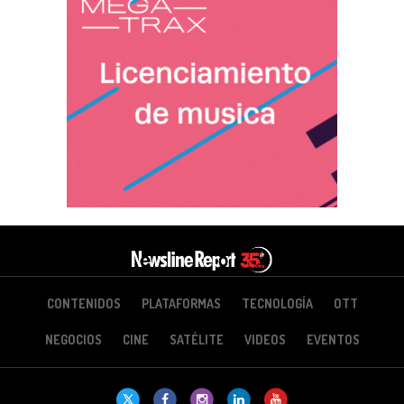
CONTENIDOS
PLATAFORMAS
TECNOLOGÍA
OTT
NEGOCIOS
CINE
SATÉLITE
VIDEOS
EVENTOS