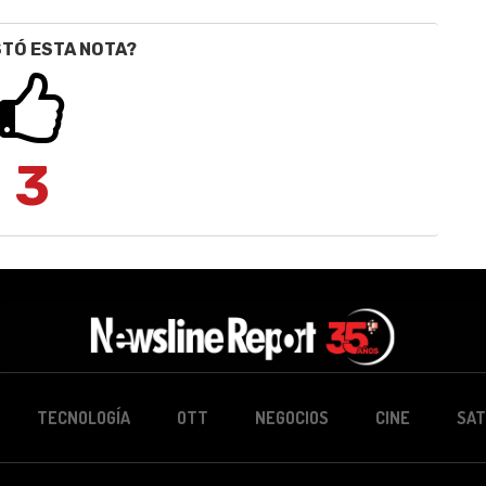
STÓ ESTA NOTA?
3
TECNOLOGÍA
OTT
NEGOCIOS
CINE
SAT