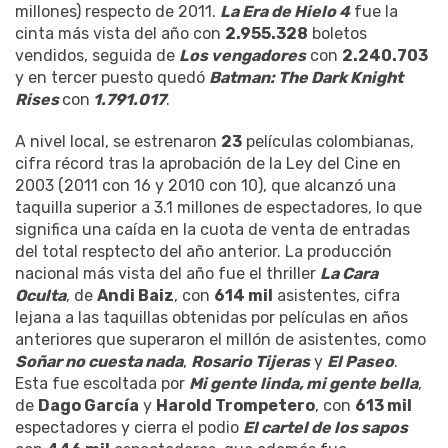
millones) respecto de 2011.
La Era de Hielo 4
fue la
cinta más vista del año con
2.955.328
boletos
vendidos, seguida de
Los vengadores
con
2.240.703
y en tercer puesto quedó
Batman: The Dark Knight
Rises
con
1.791.017
.
A nivel local, se estrenaron
23
películas colombianas,
cifra récord tras la aprobación de la Ley del Cine en
2003 (2011 con 16 y 2010 con 10), que alcanzó una
taquilla superior a 3.1 millones de espectadores, lo que
significa una caída en la cuota de venta de entradas
del total resptecto del año anterior. La producción
nacional más vista del año fue el thriller
La Cara
Oculta
, de
Andi Baiz
, con
614 mil
asistentes, cifra
lejana a las taquillas obtenidas por películas en años
anteriores que superaron el millón de asistentes, como
Soñar no cuesta nada
,
Rosario Tijeras
y
El Paseo
.
Esta fue escoltada por
Mi gente linda, mi gente bella
,
de
Dago García
y
Harold Trompetero
, con
613 mil
espectadores y cierra el podio
El cartel de los sapos