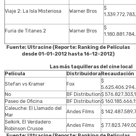
$
Viaje 2: La Isla Misteriosa
Warner Bros
1.339.772.783
$
Furia de Titanes 2
Warner Bros
1.180.881.784
Fuente: Ultracine (Reporte: Ranking de Películas
desde 01-01-2012 hasta 16-12-2012)
Las más taquilleras del cine local
Película
Distribuidora
Recaudación
$
Stefan vs Kramer
Fox
5.625.406.294
No
BF Distribution
$ 576.827.303,
Paseo de Oficina
BF Distribution
$ 160.185.666,1
Caleuche: El Llamado del
Andes Films
$ 142.487.589,
Mar
Selkirk, El Verdadero
Andes Films
$ 77.823.749,0
Robinson Crusoe
Fuente: Ultracine (Reporte: Ranking de Películas