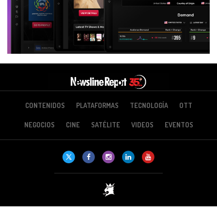
CONTENIDOS
PLATAFORMAS
TECNOLOGÍA
OTT
NEGOCIOS
CINE
SATÉLITE
VIDEOS
EVENTOS