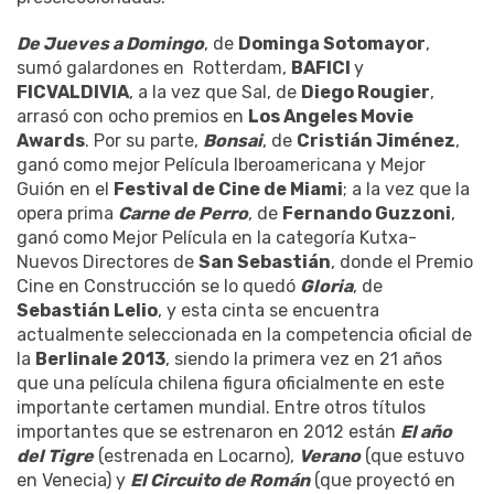
De Jueves a Domingo
, de
Dominga Sotomayor
,
sumó galardones en Rotterdam,
BAFICI
y
FICVALDIVIA
, a la vez que Sal, de
Diego Rougier
,
arrasó con ocho premios en
Los Angeles Movie
Awards
. Por su parte,
Bonsai
, de
Cristián Jiménez
,
ganó como mejor Película Iberoamericana y Mejor
Guión en el
Festival de Cine de Miami
; a la vez que la
opera prima
Carne de Perro
, de
Fernando Guzzoni
,
ganó como Mejor Película en la categoría Kutxa-
Nuevos Directores de
San Sebastián
, donde el Premio
Cine en Construcción se lo quedó
Gloria
, de
Sebastián Lelio
, y esta cinta se encuentra
actualmente seleccionada en la competencia oficial de
la
Berlinale 2013
, siendo la primera vez en 21 años
que una película chilena figura oficialmente en este
importante certamen mundial. Entre otros títulos
importantes que se estrenaron en 2012 están
El año
del Tigre
(estrenada en Locarno),
Verano
(que estuvo
en Venecia) y
El Circuito de Román
(que proyectó en