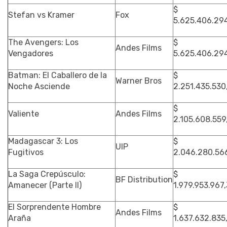
$
Stefan vs Kramer
Fox
5.625.406.29
The Avengers: Los
$
Andes Films
Vengadores
5.625.406.29
Batman: El Caballero de la
$
Warner Bros
Noche Asciende
2.251.435.530
$
Valiente
Andes Films
2.105.608.559
Madagascar 3: Los
$
UIP
Fugitivos
2.046.280.56
La Saga Crepúsculo:
$
BF Distribution
Amanecer (Parte II)
1.979.953.967
El Sorprendente Hombre
$
Andes Films
Araña
1.637.632.835