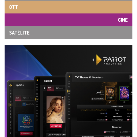
OTT
CINE
SATÉLITE