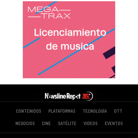
CONTENIDOS
PLATAFORMAS
TECNOLOGÍA
OTT
NEGOCIOS
CINE
SATÉLITE
VIDEOS
EVENTOS