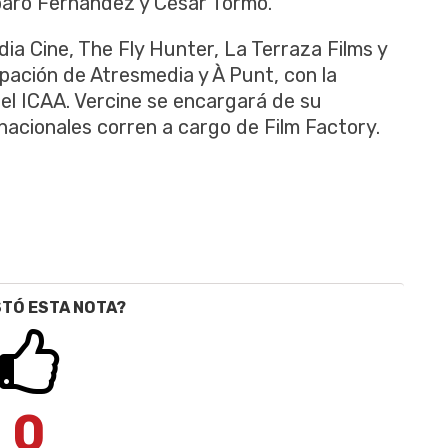
mparo Fernández y César Tormo.
ia Cine, The Fly Hunter, La Terraza Films y
ipación de Atresmedia y À Punt, con la
 del ICAA. Vercine se encargará de su
rnacionales corren a cargo de Film Factory.
STÓ ESTA NOTA?
0