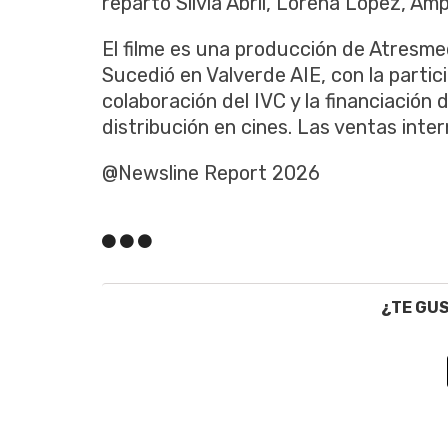
reparto Sílvia Abril, Lorena López, A
El filme es una producción de Atresmed
Sucedió en Valverde AIE, con la partic
colaboración del IVC y la financiación
distribución en cines. Las ventas inte
@Newsline Report 2026
¿TE GU