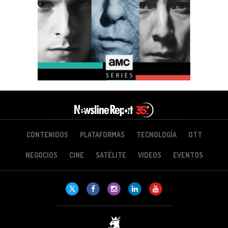
CONTENIDOS
PLATAFORMAS
TECNOLOGÍA
OTT
NEGOCIOS
CINE
SATÉLITE
VIDEOS
EVENTOS