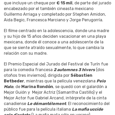
que incluye un cheque por
€ 15 mil
, de parte del jurado
encabezado por el también cineasta mexicano
Guillermo Arriaga y completado por Stephen Amidon,
Aida Begic, Francesca Marciano y Jorge Perugorría.
El filme centrado en la adolescencia, donde una madre
y su hijo de 15 años deciden vacacionar en una playa
mexicana, donde él conoce a una adolescente de la
que se siente atraído sexualmente, lo que cambia la
relación con su madre.
El Premio Especial del Jurado del Festival de Turín fue
para la comedia francesa
2 automnes 3 hivers
(dos
otoños tres inviernos), dirigida por
Sébastien
Betbeder
, mientras que la película venezolana
Pelo
Malo
, de
Marina Rondón
, se quedó con el galardón a
Mejor Guión y Mejor Actriz (Samantha Castillo) y el
Mejor Actor fue Gabriel Arcand, intérprete de la cinta
canadiense
Le démantélement
. El reconocimiento del
público fue para la película italiana
La mafia uccide
solo d'estate
(La mafia mata sólo en verano).