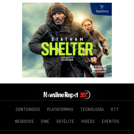
CONTENIDOS
PLATAFORMAS
TECNOLOGÍA
OTT
NEGOCIOS
CINE
SATÉLITE
VIDEOS
EVENTOS