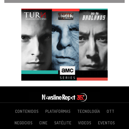
CONTENIDOS
PLATAFORMAS
TECNOLOGÍA
OTT
NEGOCIOS
CINE
SATÉLITE
VIDEOS
EVENTOS