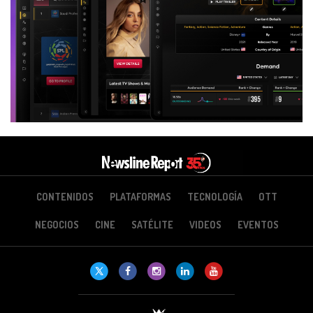
CONTENIDOS
PLATAFORMAS
TECNOLOGÍA
OTT
NEGOCIOS
CINE
SATÉLITE
VIDEOS
EVENTOS