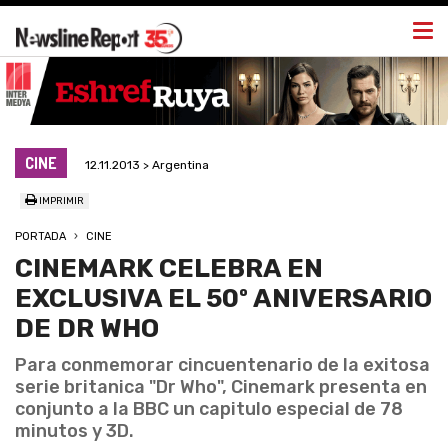
Togg
navi
CINE
12.11.2013 > Argentina
IMPRIMIR
PORTADA
CINE
CINEMARK CELEBRA EN
EXCLUSIVA EL 50º ANIVERSARIO
DE DR WHO
Para conmemorar cincuentenario de la exitosa
serie britanica "Dr Who", Cinemark presenta en
conjunto a la BBC un capitulo especial de 78
minutos y 3D.