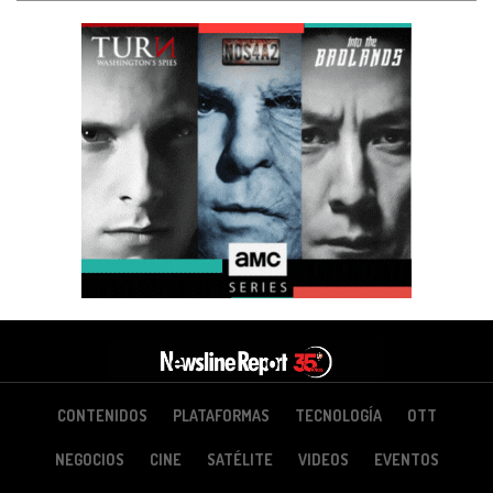
CONTENIDOS
PLATAFORMAS
TECNOLOGÍA
OTT
NEGOCIOS
CINE
SATÉLITE
VIDEOS
EVENTOS