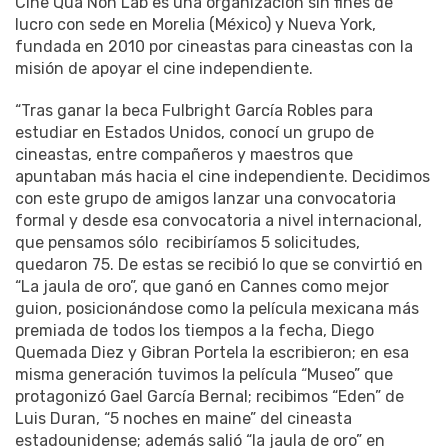
Cine Qua Non Lab es una organización sin fines de
lucro con sede en Morelia (México) y Nueva York,
fundada en 2010 por cineastas para cineastas con la
misión de apoyar el cine independiente.
“Tras ganar la beca Fulbright García Robles para
estudiar en Estados Unidos, conocí un grupo de
cineastas, entre compañeros y maestros que
apuntaban más hacia el cine independiente. Decidimos
con este grupo de amigos lanzar una convocatoria
formal y desde esa convocatoria a nivel internacional,
que pensamos sólo recibiríamos 5 solicitudes,
quedaron 75. De estas se recibió lo que se convirtió en
“La jaula de oro”, que ganó en Cannes como mejor
guion, posicionándose como la película mexicana más
premiada de todos los tiempos a la fecha, Diego
Quemada Diez y Gibran Portela la escribieron; en esa
misma generación tuvimos la película “Museo” que
protagonizó Gael García Bernal; recibimos “Eden” de
Luis Duran, “5 noches en maine” del cineasta
estadounidense; además salió “la jaula de oro” en